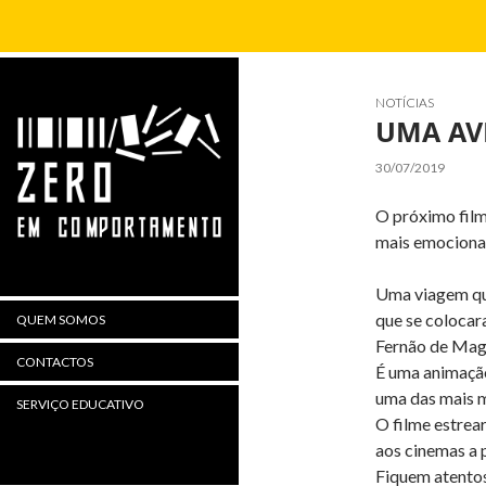
Procurar
NOTÍCIAS
UMA AV
30/07/2019
O próximo film
mais emocionan
Uma viagem que 
que se coloca
QUEM SOMOS
Fernão de Maga
CONTACTOS
É uma animação
uma das mais m
SERVIÇO EDUCATIVO
O filme estrea
aos cinemas a 
Fiquem atento