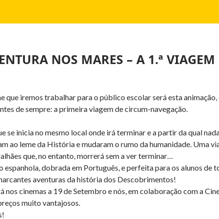
ENTURA NOS MARES – A 1.ª VIAGE
e que iremos trabalhar para o público escolar será esta animação, 
tes de sempre: a primeira viagem de circum-navegação.
se inicia no mesmo local onde irá terminar e a partir da qual nada
ram ao leme da História e mudaram o rumo da humanidade. Uma vi
lhães que, no entanto, morrerá sem a ver terminar…
 espanhola, dobrada em Português, e perfeita para os alunos de t
arcantes aventuras da história dos Descobrimentos!
rá nos cinemas a 19 de Setembro e nós, em colaboração com a Cin
preços muito vantajosos.
s!