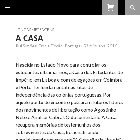
Procurar
SALTAR
PARA
O
CONTEÚDO
LONGAS METRAGENS
A CASA
Rui Simões, Docu-Ficção, Portugal, 53 minutos, 2016
Nascida no Estado Novo para controlar os
estudantes ultramarinos, a Casa dos Estudantes do
Império, em Lisboa e com delegações em Coimbra
e Porto, foi fundamental nas lutas de
independência das colónias portuguesas. Por
aquele ponto de encontro passaram futuros líderes
dos movimentos de libertação como Agostinho
Neto e Amílcar Cabral. O documentário A Casa
recupera memórias de testemunhos dos
sobreviventes da Casa, ficcionalizando
paralelamente excertos de “A Geração da Utopia”,