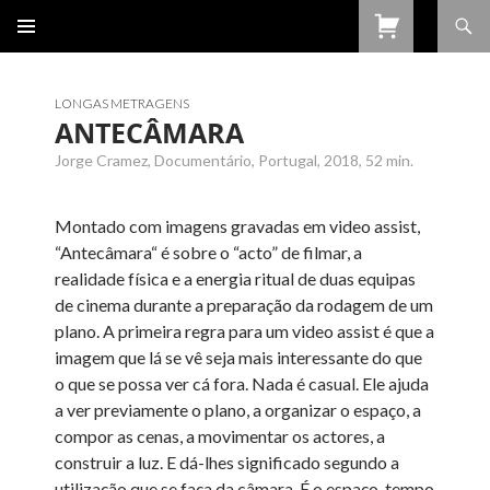
Procurar
SALTAR
PARA
O
CONTEÚDO
LONGAS METRAGENS
ANTECÂMARA
Jorge Cramez, Documentário, Portugal, 2018, 52 min.
Montado com imagens gravadas em video assist,
“Antecâmara“ é sobre o “acto” de filmar, a
realidade física e a energia ritual de duas equipas
de cinema durante a preparação da rodagem de um
plano. A primeira regra para um video assist é que a
imagem que lá se vê seja mais interessante do que
o que se possa ver cá fora. Nada é casual. Ele ajuda
a ver previamente o plano, a organizar o espaço, a
compor as cenas, a movimentar os actores, a
construir a luz. E dá-lhes significado segundo a
utilização que se faça da câmara. É o espaço-tempo