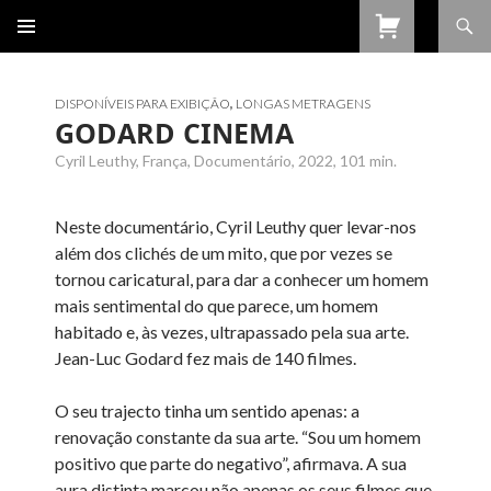
Procurar
SALTAR
PARA
O
CONTEÚDO
DISPONÍVEIS PARA EXIBIÇÃO
,
LONGAS METRAGENS
GODARD CINEMA
Cyril Leuthy, França, Documentário, 2022, 101 min.
Neste documentário, Cyril Leuthy quer levar-nos
além dos clichés de um mito, que por vezes se
tornou caricatural, para dar a conhecer um homem
mais sentimental do que parece, um homem
habitado e, às vezes, ultrapassado pela sua arte.
Jean-Luc Godard fez mais de 140 filmes.
O seu trajecto tinha um sentido apenas: a
renovação constante da sua arte. “Sou um homem
positivo que parte do negativo”, afirmava. A sua
aura distinta marcou não apenas os seus filmes que