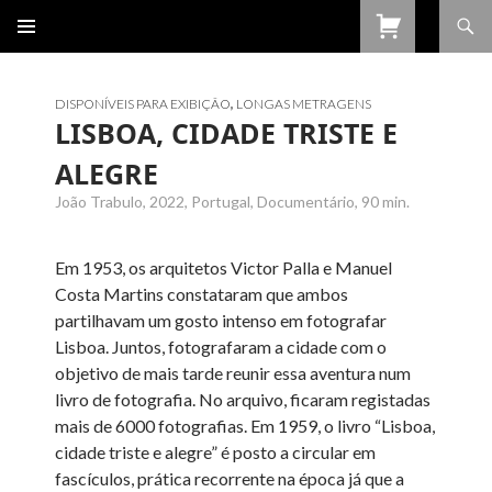
Procurar
SALTAR
PARA
O
CONTEÚDO
DISPONÍVEIS PARA EXIBIÇÃO
,
LONGAS METRAGENS
LISBOA, CIDADE TRISTE E
ALEGRE
João Trabulo, 2022, Portugal, Documentário, 90 min.
Em 1953, os arquitetos Victor Palla e Manuel
Costa Martins constataram que ambos
partilhavam um gosto intenso em fotografar
Lisboa. Juntos, fotografaram a cidade com o
objetivo de mais tarde reunir essa aventura num
livro de fotografia. No arquivo, ficaram registadas
mais de 6000 fotografias. Em 1959, o livro “Lisboa,
cidade triste e alegre” é posto a circular em
fascículos, prática recorrente na época já que a