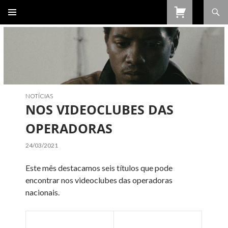
Procurar
SALTAR
PARA
O
CONTEÚDO
NOTÍCIAS
NOS VIDEOCLUBES DAS
OPERADORAS
24/03/2021
Este mês destacamos seis títulos que pode
encontrar nos videoclubes das operadoras
nacionais.