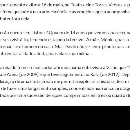
ortamento exibe a 16 de maio, no Teatro-cine Torres Vedras, a p
m filme que põe a nu a adolescência e as emoções que a acompanh
bater fora dela.
rão quente em Lisboa. O jovem de 14 anos que vemos aparecer na 
a-se a visitá-lo, temendo esta perda terrível. A mãe, Mónica, passa a
 tornar-se o homem da casa. Mas David não se sente pronto para a
ta evitar a idade adulta, mais ela se aproxima…
estreia do filme, o realizador afirmou numa entrevista à Visão qu
sde Arena [de 2009] e que teve seguimento no Rafa [de 2012]. Depo
duração de uma curta já não me permitia explorar a história de u
ia de fazer uma longa muito simples, concentrada num único protago
tada por uma sucessão de ações comprimidas em três ou quatro di