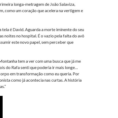
rimeira longa-metragem de João Salaviza,
am, como um coração que acelera na vertigem e
tela é David. Aguarda a morte iminente do seu
s noites no hospital. É o vazio pela falta do avô
ssumir este novo papel, sem perceber que
e “Montanha tem a ver com uma busca que já me
is do Rafa senti que poderia ir mais longe…
m corpo em transformação como eu queria. Por
nista como já acontecia nas curtas. A história
as.”