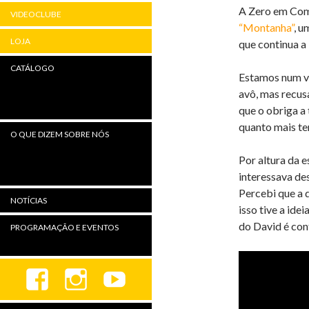
A Zero em Comp
VIDEOCLUBE
“Montanha”
, u
LOJA
que continua a 
CATÁLOGO
Estamos num ve
avô, mas recus
que o obriga a
quanto mais ten
O QUE DIZEM SOBRE NÓS
Por altura da 
interessava de
Percebi que a 
NOTÍCIAS
isso tive a ide
do David é con
PROGRAMAÇÃO E EVENTOS