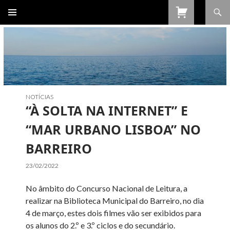
Procurar
SALTAR
PARA
O
CONTEÚDO
NOTÍCIAS
“À SOLTA NA INTERNET” E
“MAR URBANO LISBOA” NO
BARREIRO
23/02/2022
No âmbito do Concurso Nacional de Leitura, a
realizar na Biblioteca Municipal do Barreiro, no dia
4 de março, estes dois filmes vão ser exibidos para
os alunos do 2.º e 3.º ciclos e do secundário.