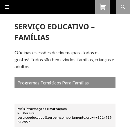
Procurar
SALTAR
PARA
O
SERVIÇO EDUCATIVO –
CONTEÚDO
FAMÍLIAS
Oficinas e sessões de cinema para todos os
gostos! Todos são bem-vindos, famílias, crianças e
adultos.
Programas Temáticos Para Famílias
Mais informações e marcações
Rui Pereira
servicoeducativo@zeroemcomportamento.org • (+351) 919
819 597