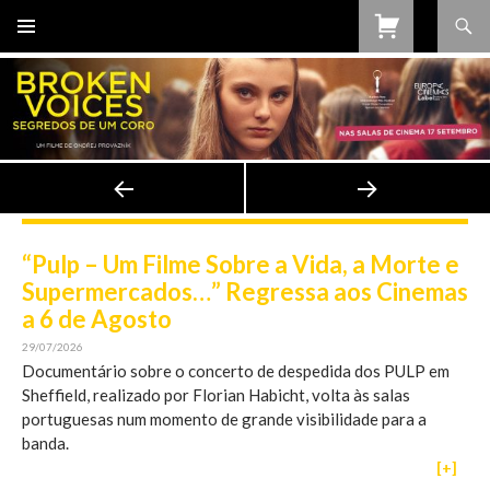
Procurar
SALTAR
PARA
O
CONTEÚDO
“Pulp – Um Filme Sobre a Vida, a Morte e
Supermercados…” Regressa aos Cinemas
a 6 de Agosto
29/07/2026
Documentário sobre o concerto de despedida dos PULP em
Sheffield, realizado por Florian Habicht, volta às salas
portuguesas num momento de grande visibilidade para a
banda.
[+]