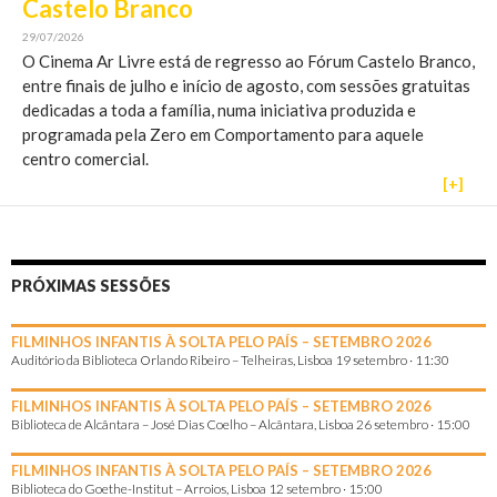
Castelo Branco
29/07/2026
O Cinema Ar Livre está de regresso ao Fórum Castelo Branco,
entre finais de julho e início de agosto, com sessões gratuitas
dedicadas a toda a família, numa iniciativa produzida e
programada pela Zero em Comportamento para aquele
centro comercial.
[+]
PRÓXIMAS SESSÕES
FILMINHOS INFANTIS À SOLTA PELO PAÍS – SETEMBRO 2026
Auditório da Biblioteca Orlando Ribeiro – Telheiras, Lisboa 19 setembro · 11:30
O
O
preço
preço
FILMINHOS INFANTIS À SOLTA PELO PAÍS – SETEMBRO 2026
original
atual
Biblioteca de Alcântara – José Dias Coelho – Alcântara, Lisboa 26 setembro · 15:00
era:
é:
O
O
3,50 €.
3,00 €.
preço
preço
FILMINHOS INFANTIS À SOLTA PELO PAÍS – SETEMBRO 2026
original
atual
Biblioteca do Goethe-Institut – Arroios, Lisboa 12 setembro · 15:00