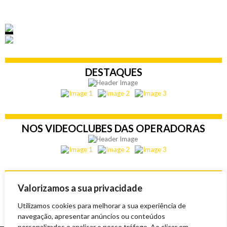
era:
é:
O
O
3,50 €.
3,00 €.
preço
preço
original
atual
era:
é:
3,50 €.
3,00 €.
DESTAQUES
NOS VIDEOCLUBES DAS OPERADORAS
EM DESTAQUE
Valorizamos a sua privacidade
Utilizamos cookies para melhorar a sua experiência de
navegação, apresentar anúncios ou conteúdos
personalizados e analisar o nosso tráfego. Ao clicar em