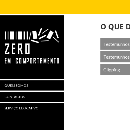
Procurar
O QUE 
Testemunhos 
Testemunhos 
Clipping
QUEM SOMOS
CONTACTOS
SERVIÇO EDUCATIVO