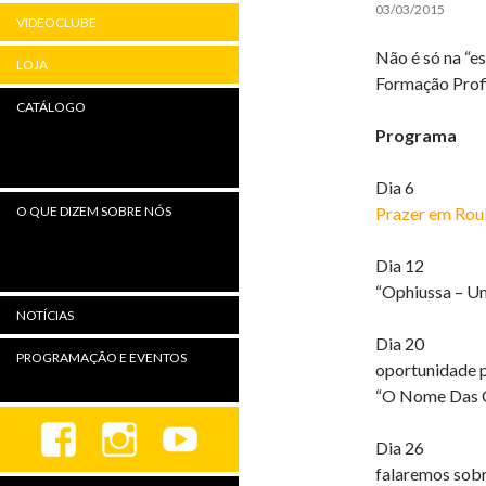
03/03/2015
VIDEOCLUBE
Não é só na “e
LOJA
Formação Profi
CATÁLOGO
Programa
Dia 6
Prazer em Rou
O QUE DIZEM SOBRE NÓS
Dia 12
“Ophiussa – U
NOTÍCIAS
Dia 20
PROGRAMAÇÃO E EVENTOS
oportunidade p
“O Nome Das 
Dia 26
falaremos sob