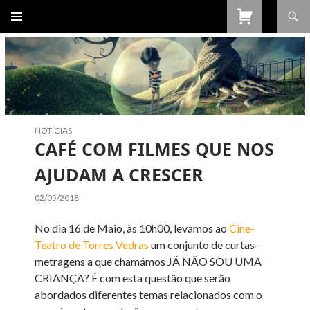
Procurar
SALTAR
PARA
O
CONTEÚDO
NOTÍCIAS
CAFÉ COM FILMES QUE NOS
AJUDAM A CRESCER
02/05/2018
No dia 16 de Maio, às 10h00, levamos ao
Cine-
Teatro de Torres Vedras
um conjunto de curtas-
metragens a que chamámos JÁ NÃO SOU UMA
CRIANÇA? É com esta questão que serão
abordados diferentes temas relacionados com o