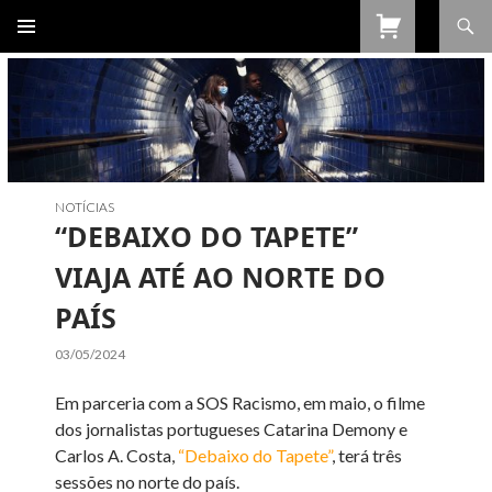
Procurar
SALTAR
PARA
O
CONTEÚDO
NOTÍCIAS
“DEBAIXO DO TAPETE”
VIAJA ATÉ AO NORTE DO
PAÍS
03/05/2024
Em parceria com a SOS Racismo, em maio, o filme
dos jornalistas portugueses Catarina Demony e
Carlos A. Costa,
“Debaixo do Tapete”
, terá três
sessões no norte do país.