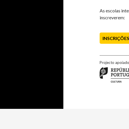
As escolas int
inscreverem:
INSCRIÇÕE
Projecto apoia