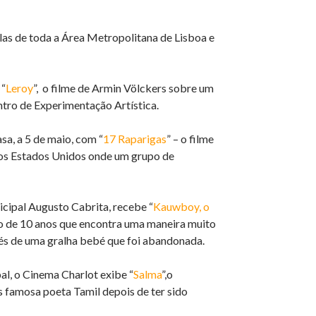
las de toda a Área Metropolitana de Lisboa e
 “
Leroy
”, o filme de Armin Völckers sobre um
tro de Experimentação Artística.
sa, a 5 de maio, com “
17 Raparigas
” – o filme
 nos Estados Unidos onde um grupo de
cipal Augusto Cabrita, recebe “
Kauwboy, o
no de 10 anos que encontra uma maneira muito
vés de uma gralha bebé que foi abandonada.
al, o Cinema Charlot exibe “
Salma
”,o
 famosa poeta Tamil depois de ter sido