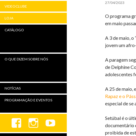
27/04/2023
VIDEOCLUBE
O programa gra
LOJA
em maio passará
CATÁLOGO
A 3 de maio, o 
jovem um afro-
A paragem segu
O QUE DIZEM SOBRE NÓS
de Delphine Co
adolescentes f
A 25 de maio, 
NOTÍCIAS
Rapaz e o Páss
PROGRAMAÇÃO E EVENTOS
especial de se
Setúbal é o úl
documentário d
proibida de est