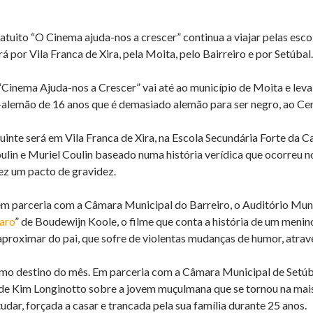
tuito “O Cinema ajuda-nos a crescer” continua a viajar pelas esco
 por Vila Franca de Xira, pela Moita, pelo Bairreiro e por Setúbal.
“Cinema Ajuda-nos a Crescer” vai até ao município de Moita e leva
alemão de 16 anos que é demasiado alemão para ser negro, ao Cen
inte será em Vila Franca de Xira, na Escola Secundária Forte da Ca
ulin e Muriel Coulin baseado numa história verídica que ocorreu
ez um pacto de gravidez.
em parceria com a Câmara Municipal do Barreiro, o Auditório Muni
aro
” de Boudewijn Koole, o filme que conta a história de um meni
 aproximar do pai, que sofre de violentas mudanças de humor, atra
timo destino do mês. Em parceria com a Câmara Municipal de Setúb
e Kim Longinotto sobre a jovem muçulmana que se tornou na mais
udar, forçada a casar e trancada pela sua família durante 25 anos.