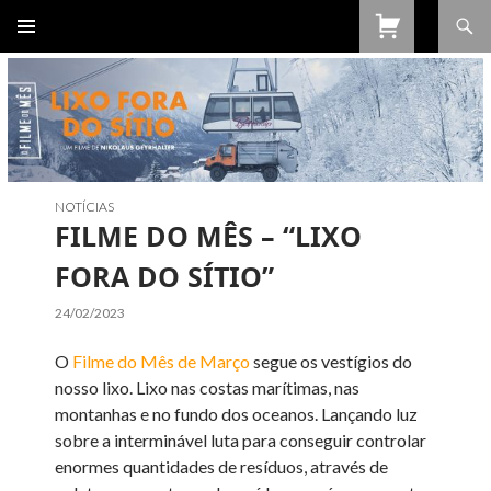
Procurar
SALTAR
PARA
O
CONTEÚDO
NOTÍCIAS
FILME DO MÊS – “LIXO
FORA DO SÍTIO”
24/02/2023
O
Filme do Mês de Março
segue os vestígios do
nosso lixo. Lixo nas costas marítimas, nas
montanhas e no fundo dos oceanos. Lançando luz
sobre a interminável luta para conseguir controlar
enormes quantidades de resíduos, através de