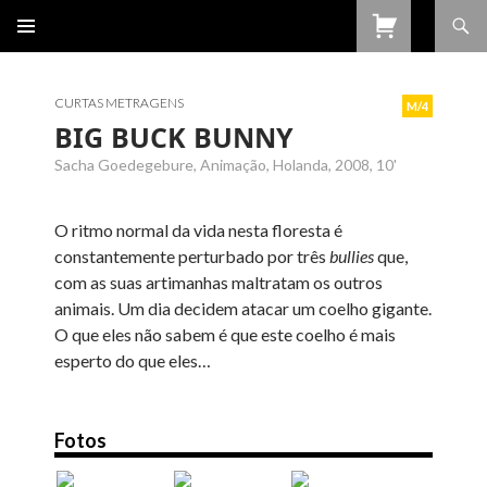
Procurar
SALTAR
PARA
O
CONTEÚDO
CURTAS METRAGENS
M/4
BIG BUCK BUNNY
Sacha Goedegebure, Animação, Holanda, 2008, 10'
O ritmo normal da vida nesta floresta é
constantemente perturbado por três
bullies
que,
com as suas artimanhas maltratam os outros
animais. Um dia decidem atacar um coelho gigante.
O que eles não sabem é que este coelho é mais
esperto do que eles…
Fotos