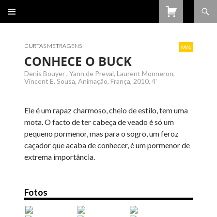
Procurar
SALTAR
PARA
O
CONTEÚDO
CURTAS METRAGENS
M/4
CONHECE O BUCK
Denis Bouyer , Yann de Preval, Laurent Monneron,
Vincent E. Sousa, Animação, França, 2010, 4'
Ele é um rapaz charmoso, cheio de estilo, tem uma
mota. O facto de ter cabeça de veado é só um
pequeno pormenor, mas para o sogro, um feroz
caçador que acaba de conhecer, é um pormenor de
extrema importância.
Fotos