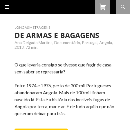
Procurar
SALTAR
PARA
O
CONTEÚDO
LONGAS METRAGENS
DE ARMAS E BAGAGENS
Ana Delgado Martins, Documentário, Portugal, Angola,
2013, 72 min.
O que levaria consigo se tivesse que fugir de casa
sem saber se regressaria?
Entre 1974 e 1976, perto de 300 mil Portugueses
abandonaram Angola. Mais de 100 mil tinham
nascido lá. Esta é a história das incríveis fugas de
Angola por terra, mar e ar. E de tudo aquilo que não
quiseram deixar para trás.