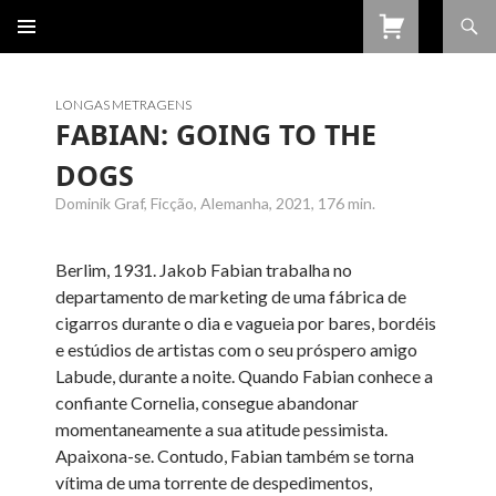
Procurar
SALTAR
PARA
O
CONTEÚDO
LONGAS METRAGENS
FABIAN: GOING TO THE
DOGS
Dominik Graf, Ficção, Alemanha, 2021, 176 min.
Berlim, 1931. Jakob Fabian trabalha no
departamento de marketing de uma fábrica de
cigarros durante o dia e vagueia por bares, bordéis
e estúdios de artistas com o seu próspero amigo
Labude, durante a noite. Quando Fabian conhece a
confiante Cornelia, consegue abandonar
momentaneamente a sua atitude pessimista.
Apaixona-se. Contudo, Fabian também se torna
vítima de uma torrente de despedimentos,