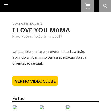
Procurar
SALTAR
PARA
O
CONTEÚDO
CURTAS METRAGENS
I LOVE YOU MAMA
Maya Peters, ficção, 5 min., 2019
Uma adolescente escreve uma carta à mãe,
abrindo um caminho para a aceitação da sua
orientação sexual.
VER NO VIDEOCLUBE
Fotos