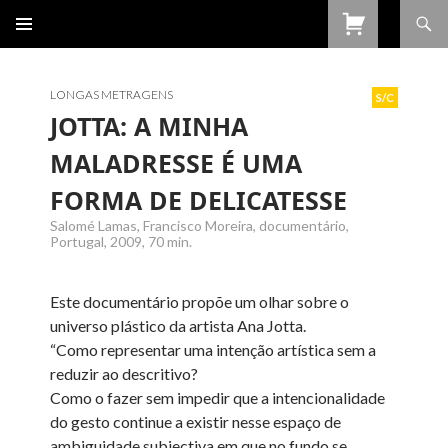
Procurar
SALTAR
PARA
O
CONTEÚDO
LONGAS METRAGENS
S/C
JOTTA: A MINHA
MALADRESSE É UMA
FORMA DE DELICATESSE
Salomé Lamas, Francisco Moreira, documentário,
Portugal, 2009, 70 min.
Este documentário propõe um olhar sobre o
universo plástico da artista Ana Jotta.
“Como representar uma intenção artística sem a
reduzir ao descritivo?
Como o fazer sem impedir que a intencionalidade
do gesto continue a existir nesse espaço de
ambiguidade subjectiva em que no fundo se