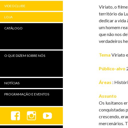
VIDEOCLUBE
Viriato, o film
território da 
LOJA
dedicar a vida 
um homem real,
CATÁLOGO
que não nos de
verdadeiros he
Tema
Viriato 
O QUE DIZEM SOBRE NÓS
Público-alvo
2
Áreas
: Histór
NOTÍCIAS
PROGRAMAÇÃO E EVENTOS
Assunto
Os lusitanos e
conquistadas p
crescendo, era
mercenários. T