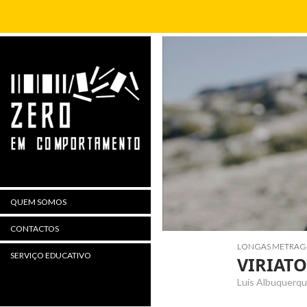
Procurar
QUEM SOMOS
CONTACTOS
LONGAS METRAG
SERVIÇO EDUCATIVO
VIRIATO
Luís Albuquerque