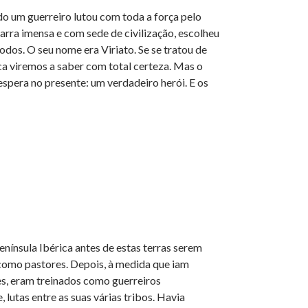
ndo um guerreiro lutou com toda a força pelo
arra imensa e com sede de civilização, escolheu
todos. O seu nome era Viriato. Se se tratou de
ca viremos a saber com total certeza. Mas o
espera no presente: um verdadeiro herói. E os
nínsula Ibérica antes de estas terras serem
como pastores. Depois, à medida que iam
es, eram treinados como guerreiros
lutas entre as suas várias tribos. Havia