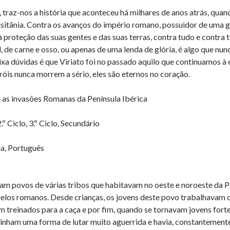
e, traz-nos a história que aconteceu há milhares de anos atrás, qua
Lusitânia. Contra os avanços do império romano, possuidor de uma g
à proteção das suas gentes e das suas terras, contra tudo e contra 
 de carne e osso, ou apenas de uma lenda de glória, é algo que nun
ixa dúvidas é que Viriato foi no passado aquilo que continuamos à 
róis nunca morrem a sério, eles são eternos no coração.
e as invasões Romanas da Península Ibérica
.º Ciclo, 3.º Ciclo, Secundário
ia, Português
ram povos de várias tribos que habitavam no oeste e noroeste da Pe
elos romanos. Desde crianças, os jovens deste povo trabalhavam 
m treinados para a caça e por fim, quando se tornavam jovens fort
inham uma forma de lutar muito aguerrida e havia, constantemente, 