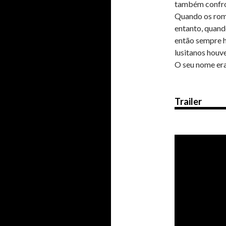
também confron
Quando os roma
entanto, quand
então sempre h
lusitanos houve
O seu nome era
Trailer