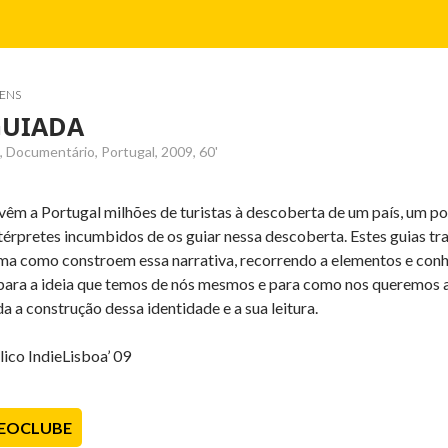
ENS
GUIADA
 Documentário, Portugal, 2009, 60'
vêm a Portugal milhões de turistas à descoberta de um país, um 
ntérpretes incumbidos de os guiar nessa descoberta. Estes guias t
rma como constroem essa narrativa, recorrendo a elementos e conh
 para a ideia que temos de nós mesmos e para como nos queremos 
a a construção dessa identidade e a sua leitura.
ico IndieLisboa’ 09
DEOCLUBE