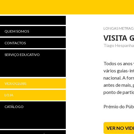
Procurar
LONGAS METRAG
QUEM SOMOS
VISITA 
CONTACTOS
Tiago Hespanha,
SERVIÇO EDUCATIVO
Todos os anos 
vários guias-i
nacional. A fo
VIDEOCLUBE
antes de mais,
ponto de partid
LOJA
Prémio do Públ
CATÁLOGO
VER NO VI