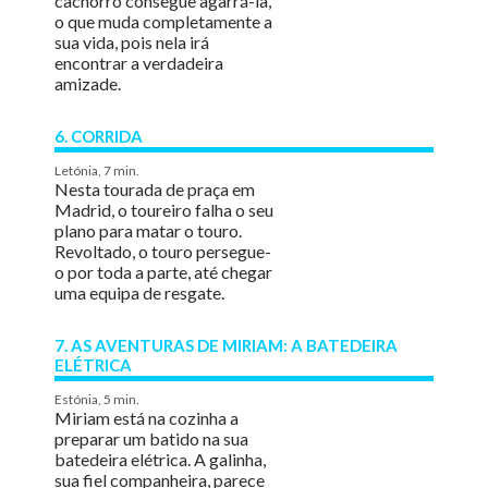
cachorro consegue agarrá-la,
o que muda completamente a
sua vida, pois nela irá
encontrar a verdadeira
amizade.
6. CORRIDA
Letónia, 7 min.
Nesta tourada de praça em
Madrid, o toureiro falha o seu
plano para matar o touro.
Revoltado, o touro persegue-
o por toda a parte, até chegar
uma equipa de resgate.
7. AS AVENTURAS DE MIRIAM: A BATEDEIRA
ELÉTRICA
Estónia, 5 min.
Miriam está na cozinha a
preparar um batido na sua
batedeira elétrica. A galinha,
sua fiel companheira, parece