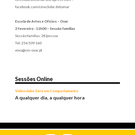
facebook.com/cineclube.detomar
Escola de Artes e Ofícios – Ovar
2 fevereiro · 11h00 – Sessão famílias
Sessão famílias: 2€/pessoa
Tel: 256 509 160
eixo@cm-ovar.pt
Sessões Online
Videoclube Zero em Comportamento
A qualquer dia, a qualquer hora