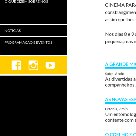
O QUE DIZEM SOBRE NÓS
CINEMA PARA TO
constrangiment
assim que lhes
NOTÍCIAS
Nos dias 8 e 9 
pequena, mas m
PROGRAMAÇÃO E EVENTOS
A GRANDE M
Suíça, 6 min.
As divertidas 
companheiros, 
AS NOVAS ESP
Letónia, 7 min.
Um entomologis
contente com a 
O COELHO E 