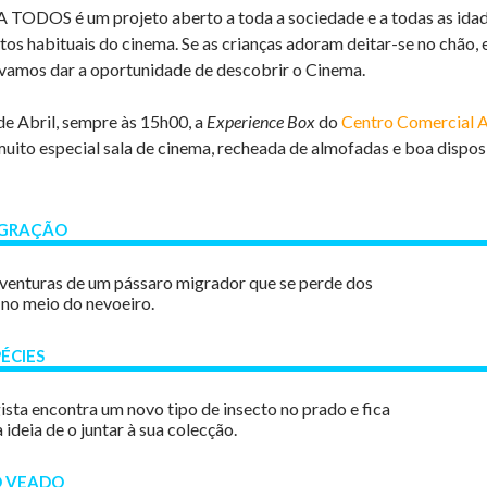
DOS é um projeto aberto a toda a sociedade e a todas as idades,
os habituais do cinema. Se as crianças adoram deitar-se no chão, e
 vamos dar a oportunidade de descobrir o Cinema.
de Abril, sempre às 15h00, a
Experience Box
do
Centro Comercial A
uito especial sala de cinema, recheada de almofadas e boa disposi
IGRAÇÃO
aventuras de um pássaro migrador que se perde dos
no meio do nevoeiro.
ÉCIES
ta encontra um novo tipo de insecto no prado e fica
ideia de o juntar à sua colecção.
O VEADO