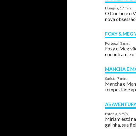
Hungria, 17 min.
O Coelho e o V
nova obsessão 
FOXY & MEG 
Portugal, 3 min.
Foxy e Meg vão
encontram e o 
MANCHA E MA
Suécia, 7 min.
Mancha e Manc
tempestade apa
AS AVENTURA
Estónia, 5 min.
Miriam está na
galinha, sua f