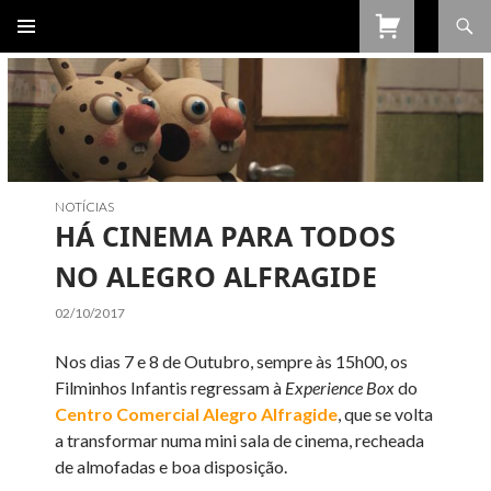
Procurar
SALTAR
PARA
O
CONTEÚDO
NOTÍCIAS
HÁ CINEMA PARA TODOS
NO ALEGRO ALFRAGIDE
02/10/2017
Nos dias 7 e 8 de Outubro, sempre às 15h00, os
Filminhos Infantis regressam à
Experience Box
do
Centro Comercial Alegro Alfragide
, que se volta
a transformar numa mini sala de cinema, recheada
de almofadas e boa disposição.