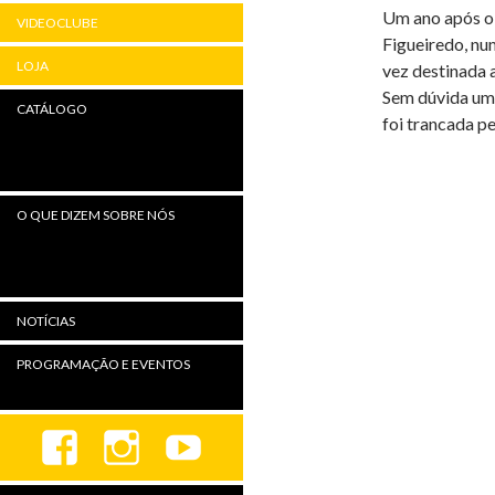
Um ano após o 
VIDEOCLUBE
Figueiredo, nu
LOJA
vez destinada a
Sem dúvida uma
CATÁLOGO
foi trancada pe
O QUE DIZEM SOBRE NÓS
NOTÍCIAS
PROGRAMAÇÃO E EVENTOS