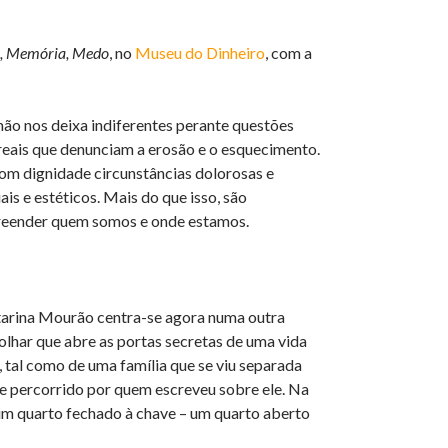
a, Memória, Medo
, no
Museu do Dinheiro
, com a
ão nos deixa indiferentes perante questões
eais que denunciam a erosão e o esquecimento.
m dignidade circunstâncias dolorosas e
is e estéticos. Mais do que isso, são
preender quem somos e onde estamos.
atarina Mourão centra-se agora numa outra
 olhar que abre as portas secretas de uma vida
, tal como de uma família que se viu separada
te percorrido por quem escreveu sobre ele. Na
 um quarto fechado à chave – um quarto aberto