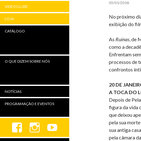
05/01/2018
VIDEOCLUBE
No próximo dia
LOJA
exibição do fi
CATÁLOGO
As
Ruínas
, de 
como a decadên
Enfrentam sem
processos de t
O QUE DIZEM SOBRE NÓS
confrontos ínt
20 DE JANEIR
A TOCA DO 
NOTÍCIAS
Depois de Pela
PROGRAMAÇÃO E EVENTOS
figura da vida 
que deixou ape
pela sua morte
sua antiga cas
pela câmara da