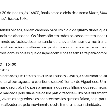
 20 de janeiro, às 16h00, finalizamos o ciclo de cinema
Morte, Vid
lme
A Toca do Lobo
.
Manuel Mozos, abrem caminho para um ciclo de quatro filmes que n
cia e o abandono. Os filmes são em todos os casos testemunhos r
 medo os factos, documentando-os, chegando mesmo a mostrar co
ransformação. Os olhares são políticos e simultaneamente individua
imos com as coisas que desaparecem e nos fazem falta para com
O | 16h00
LOBO
s Sombras, um retrato da artista Lourdes Castro, a realizadora C
cultural portuguesa: o escritor e seu avô Tomaz de Figueiredo. Um
nas o seu trabalho para a memória dos seus filhos e dos seus netos
 e marcada pelo dia-a-dia de um país ditatorial – um país duramen
a, vivem os segredos e os acontecimentos que nos falam, hoje, por
 realizadora e pelo movimento deste filme: a nossa intimidade.