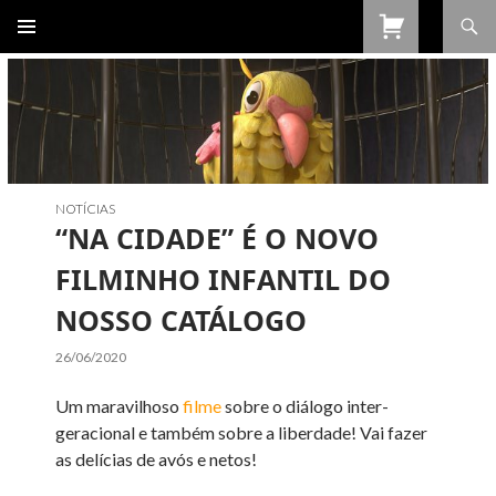
Procurar
SALTAR
PARA
O
CONTEÚDO
NOTÍCIAS
“NA CIDADE” É O NOVO
FILMINHO INFANTIL DO
NOSSO CATÁLOGO
26/06/2020
Um maravilhoso
filme
sobre o diálogo inter-
geracional e também sobre a liberdade! Vai fazer
as delícias de avós e netos!