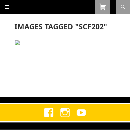
Procurar
SALTAR
PARA
O
IMAGES TAGGED "SCF202"
CONTEÚDO