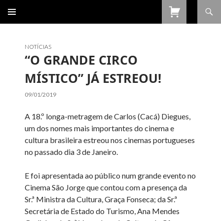
Procurar
SALTAR
PARA
O
CONTEÚDO
NOTÍCIAS
“O GRANDE CIRCO
MÍSTICO” JÁ ESTREOU!
09/01/2019
A 18.º longa-metragem de Carlos (Cacá) Diegues,
um dos nomes mais importantes do cinema e
cultura brasileira estreou nos cinemas portugueses
no passado dia 3 de Janeiro.
E foi apresentada ao público num grande evento no
Cinema São Jorge que contou com a presença da
Sr.ª Ministra da Cultura, Graça Fonseca; da Sr.ª
Secretária de Estado do Turismo, Ana Mendes