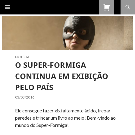
Procurar
SALTAR
PARA
O
CONTEÚDO
NOTÍCIAS
O SUPER-FORMIGA
CONTINUA EM EXIBIÇÃO
PELO PAÍS
03/03/2016
Ele consegue fazer xixi altamente ácido, trepar
paredes e trincar um livro ao meio! Bem-vindo ao
mundo do Super-Formiga!