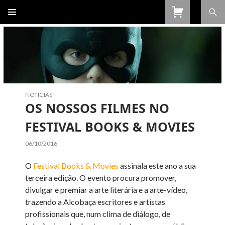
Procurar
SALTAR
PARA
O
CONTEÚDO
NOTÍCIAS
OS NOSSOS FILMES NO
FESTIVAL BOOKS & MOVIES
06/10/2016
O
Festival Books & Movies
assinala este ano a sua
terceira edição. O evento procura promover,
divulgar e premiar a arte literária e a arte-vídeo,
trazendo a Alcobaça escritores e artistas
profissionais que, num clima de diálogo, de