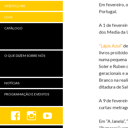
Em fevereiro, 
VIDEOCLUBE
Portugal.
LOJA
A 1 de feverei
CATÁLOGO
dos Media da 
“Lápis Azul”
de
livros proibido
O QUE DIZEM SOBRE NÓS
numa pequena 
Soler e Ruben 
geracionais e
Branco na reali
NOTÍCIAS
ditadura de Sal
PROGRAMAÇÃO E EVENTOS
A 9 de feverei
curtas-metrage
Em “A Janela”, 
“Rumores” vamo