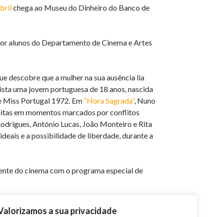
bril
chega ao Museu do Dinheiro do Banco de
s por alunos do Departamento de Cinema e Artes
ue descobre que a mulher na sua ausência lia
sta uma jovem portuguesa de 18 anos, nascida
e Miss Portugal 1972. Em
“Hora Sagrada”
, Nuno
feitas em momentos marcados por conflitos
odrigues, António Lucas, João Monteiro e Rita
ideais e a possibilidade de liberdade, durante a
 lente do cinema com o programa especial de
idade”, “O Dragão e a Música”, “Ex-ET” e
Valorizamos a sua privacidade
acarretam. Um conjunto de filminhos que vai