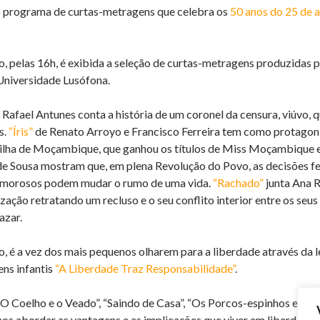
o programa de curtas-metragens que celebra os
50 anos do 25 de a
ro, pelas 16h, é exibida a seleção de curtas-metragens produzida
Universidade Lusófona.
 Rafael Antunes conta a história de um coronel da censura, viúvo, q
s.
“Íris”
de Renato Arroyo e Francisco Ferreira tem como protagoni
ilha de Moçambique, que ganhou os títulos de Miss Moçambique 
de Sousa mostram que, em plena Revolução do Povo, as decisões 
 amorosos podem mudar o rumo de uma vida.
“Rachado”
junta Ana R
zação retratando um recluso e o seu conflito interior entre os seus 
azar.
ro, é a vez dos mais pequenos olharem para a liberdade através da
ns infantis
“A Liberdade Traz Responsabilidade”
.
“O Coelho e o Veado”, “Saindo de Casa”, “Os Porcos-espinhos e a C
s abordar as vantagens e as implicações que viver em liberdade 