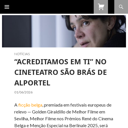
Procurar
SALTAR
PARA
O
CONTEÚDO
NOTÍCIAS
“ACREDITAMOS EM TI” NO
CINETEATRO SÃO BRÁS DE
ALPORTEL
01/06/2026
A
ficção belga
, premiada em festivais europeus de
relevo — Golden Giraldillo de Melhor Filme em
Sevilha, Melhor Filme nos Prémios René do Cinema
Belga e Menção Especial na Berlinale 2025, será