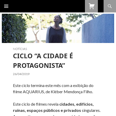
Procurar
SALTAR
PARA
O
CONTEÚDO
NOTÍCIAS
CICLO “A CIDADE É
PROTAGONISTA”
26/04/2019
Este ciclo termina este mês com a exibição do
filme AQUARIUS, de Kléber Mendonça Filho.
Este ciclo de filmes revela
cidades, edifícios,
ruínas, espaços públicos e privados
singulares.