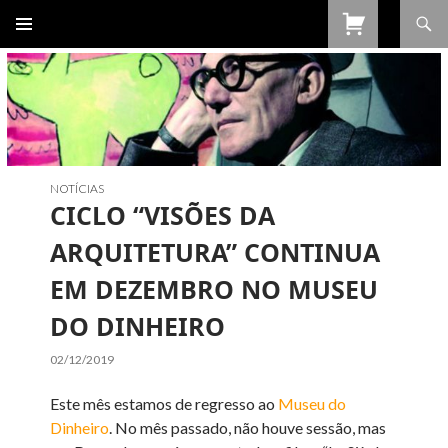
Procurar
SALTAR
PARA
O
CONTEÚDO
NOTÍCIAS
CICLO “VISÕES DA
ARQUITETURA” CONTINUA
EM DEZEMBRO NO MUSEU
DO DINHEIRO
02/12/2019
Este mês estamos de regresso ao
Museu do
Dinheiro
. No mês passado, não houve sessão, mas