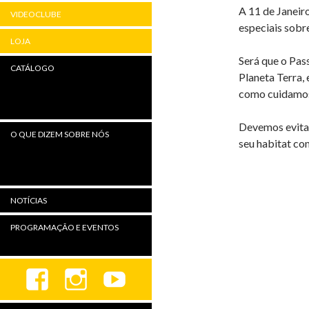
A 11 de Janeir
VIDEOCLUBE
especiais sobr
LOJA
Será que o Pas
CATÁLOGO
Planeta Terra,
como cuidamos
Devemos evitar
O QUE DIZEM SOBRE NÓS
seu habitat co
NOTÍCIAS
PROGRAMAÇÃO E EVENTOS