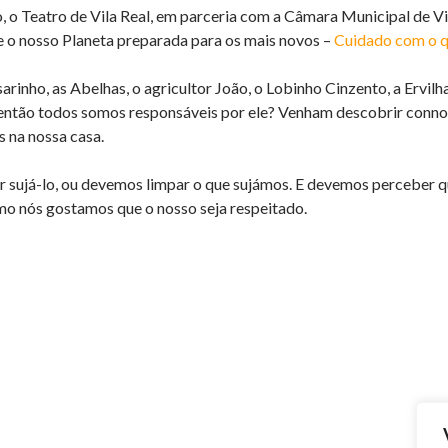
o, o Teatro de Vila Real, em parceria com a Câmara Municipal de V
e o nosso Planeta preparada para os mais novos –
Cuidado com o qu
sarinho, as Abelhas, o agricultor João, o Lobinho Cinzento, a Ervi
 então todos somos responsáveis por ele? Venham descobrir conn
 na nossa casa.
 sujá-lo, ou devemos limpar o que sujámos. E devemos perceber qu
mo nós gostamos que o nosso seja respeitado.