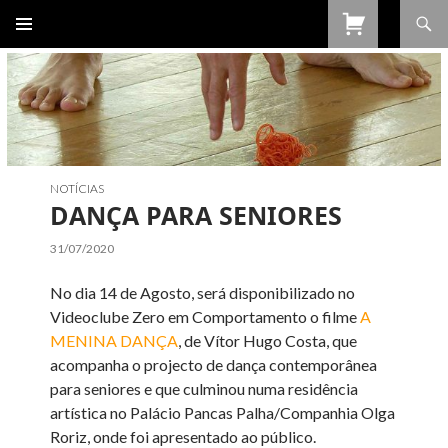
Procurar
SALTAR
PARA
O
CONTEÚDO
NOTÍCIAS
DANÇA PARA SENIORES
31/07/2020
No dia 14 de Agosto, será disponibilizado no
Videoclube Zero em Comportamento o filme
A
MENINA DANÇA
, de Vítor Hugo Costa, que
acompanha o projecto de dança contemporânea
para seniores e que culminou numa residência
artística no Palácio Pancas Palha/Companhia Olga
Roriz, onde foi apresentado ao público.