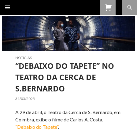
Procurar
SALTAR
PARA
O
CONTEÚDO
NOTÍCIAS
“DEBAIXO DO TAPETE” NO
TEATRO DA CERCA DE
S.BERNARDO
31/03/2025
A 29 de abril, o Teatro da Cerca de S. Bernardo, em
Coimbra, exibe o filme de Carlos A. Costa,
“Debaixo do Tapete”
.