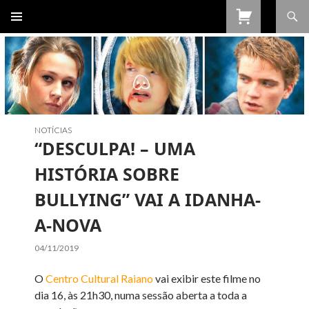
Procurar
SALTAR
PARA
O
CONTEÚDO
NOTÍCIAS
“DESCULPA! – UMA
HISTÓRIA SOBRE
BULLYING” VAI A IDANHA-
A-NOVA
04/11/2019
O
Centro Cultural Raiano
vai exibir este filme no
dia 16, às 21h30, numa sessão aberta a toda a