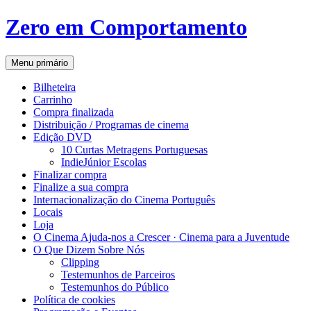
Zero em Comportamento
Procurar
Saltar
Menu primário
para
o
Bilheteira
conteúdo
Carrinho
Compra finalizada
Distribuição / Programas de cinema
Edição DVD
10 Curtas Metragens Portuguesas
IndieJúnior Escolas
Finalizar compra
Finalize a sua compra
Internacionalização do Cinema Português
Locais
Loja
O Cinema Ajuda-nos a Crescer · Cinema para a Juventude
O Que Dizem Sobre Nós
Clipping
Testemunhos de Parceiros
Testemunhos do Público
Política de cookies