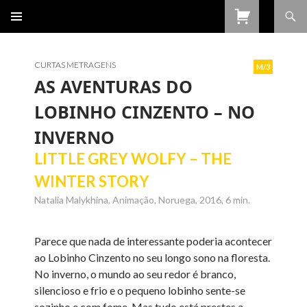
Procurar
SALTAR
PARA
O
CONTEÚDO
CURTAS METRAGENS
M/3
AS AVENTURAS DO
LOBINHO CINZENTO – NO
INVERNO
LITTLE GREY WOLFY – THE
WINTER STORY
Natalia Malykhina, Animação, Noruega, 2016, 6 min.
Parece que nada de interessante poderia acontecer
ao Lobinho Cinzento no seu longo sono na floresta.
No inverno, o mundo ao seu redor é branco,
silencioso e frio e o pequeno lobinho sente-se
sozinho e com fome. Mas tudo está prestes a