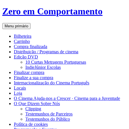
Zero em Comportamento
Procurar
Saltar
Menu primário
para
o
Bilheteira
conteúdo
Carrinho
Compra finalizada
Distribuição / Programas de cinema
Edição DVD
10 Curtas Metragens Portuguesas
IndieJúnior Escolas
Finalizar compra
Finalize a sua compra
Internacionalização do Cinema Português
Locais
Loja
O Cinema Ajuda-nos a Crescer · Cinema para a Juventude
O Que Dizem Sobre Nós
Clipping
Testemunhos de Parceiros
Testemunhos do Público
Política de cookies