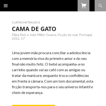
Procurar
SALTAR
PARA
O
CONTEÚDO
CURTAS METRAGENS
CAMA DE GATO
Filipa Reis e João Miller Guerra, Ficção do real, Portugal,
2012, 57'
Uma jovem mãe procura conciliar a adolescência
com a memória viva do primeiro amor e do seu
final não muito feliz. O bebé acompanha-a no
carrinho quando vai ao café com as amigas ou
tratar da manicure, enquanto troca confidências
em frente à câmara. Com um tom documental, esta
ficção transporta-nos para o seu universo infantil e
cheio de esperança.