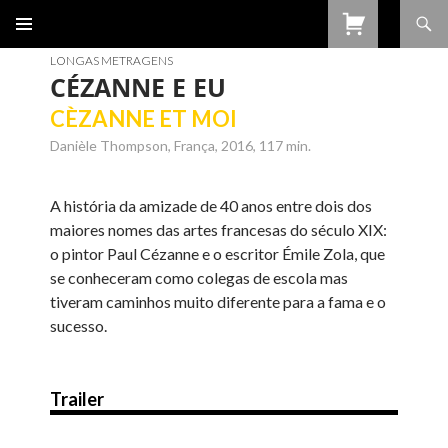
Procurar
SALTAR
PARA
LONGAS METRAGENS
O
CÉZANNE E EU
CONTEÚDO
CÈZANNE ET MOI
Danièle Thompson, França, 2016, 117 min.
A história da amizade de 40 anos entre dois dos
maiores nomes das artes francesas do século XIX:
o pintor Paul Cézanne e o escritor Émile Zola, que
se conheceram como colegas de escola mas
tiveram caminhos muito diferente para a fama e o
sucesso.
Trailer