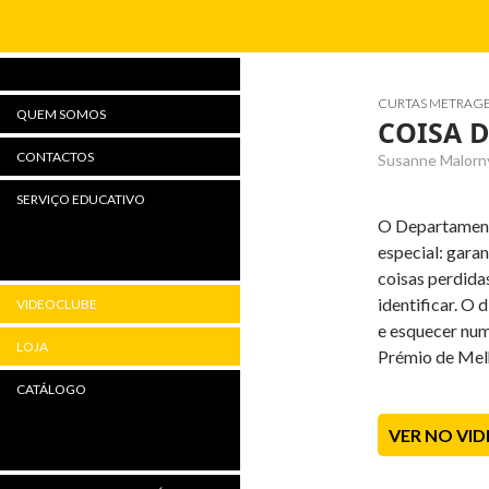
Procurar
CURTAS METRAG
QUEM SOMOS
COISA 
CONTACTOS
Susanne Malorny
SERVIÇO EDUCATIVO
O Departamento
especial: garan
coisas perdida
identificar. O 
VIDEOCLUBE
e esquecer num
LOJA
Prémio de Melh
CATÁLOGO
VER NO VI