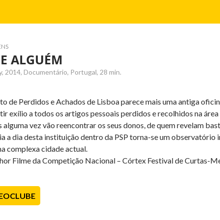
ENS
DE ALGUÉM
, 2014, Documentário, Portugal, 28 min.
 de Perdidos e Achados de Lisboa parece mais uma antiga oficina 
tir exílio a todos os artigos pessoais perdidos e recolhidos na áre
s alguma vez vão reencontrar os seus donos, de quem revelam bast
dia a dia desta instituição dentro da PSP torna-se um observatório 
a complexa cidade actual.
or Filme da Competição Nacional – Córtex Festival de Curtas-Me
DEOCLUBE