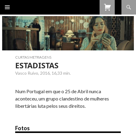
Procurar
SALTAR
PARA
O
CONTEÚDO
CURTAS METRAGENS
ESTADISTAS
Vasco Ruivo, 2016, 16,33 min.
Num Portugal em que o 25 de Abril nunca
aconteceu, um grupo clandestino de mulheres
libertárias luta pelos seus direitos.
Fotos