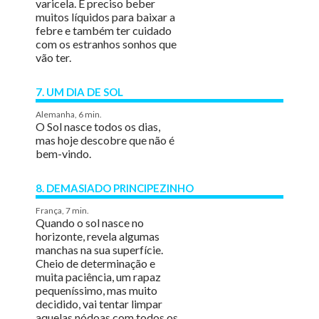
varicela. É preciso beber
muitos líquidos para baixar a
febre e também ter cuidado
com os estranhos sonhos que
vão ter.
7. UM DIA DE SOL
Alemanha, 6 min.
O Sol nasce todos os dias,
mas hoje descobre que não é
bem-vindo.
8. DEMASIADO PRINCIPEZINHO
França, 7 min.
Quando o sol nasce no
horizonte, revela algumas
manchas na sua superfície.
Cheio de determinação e
muita paciência, um rapaz
pequeníssimo, mas muito
decidido, vai tentar limpar
aquelas nódoas com todos os