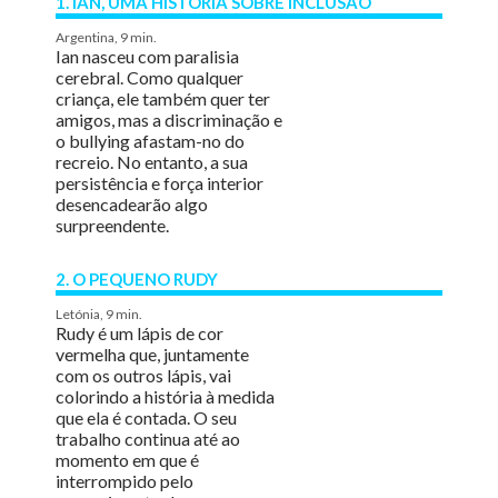
1. IAN, UMA HISTÓRIA SOBRE INCLUSÃO
Argentina, 9 min.
Ian nasceu com paralisia
cerebral. Como qualquer
criança, ele também quer ter
amigos, mas a discriminação e
o bullying afastam-no do
recreio. No entanto, a sua
persistência e força interior
desencadearão algo
surpreendente.
2. O PEQUENO RUDY
Letónia, 9 min.
Rudy é um lápis de cor
vermelha que, juntamente
com os outros lápis, vai
colorindo a história à medida
que ela é contada. O seu
trabalho continua até ao
momento em que é
interrompido pelo