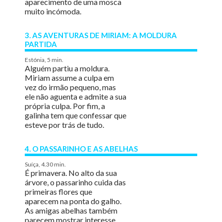
aparecimento de uma mosca
muito incómoda.
3. AS AVENTURAS DE MIRIAM: A MOLDURA
PARTIDA
Estónia, 5 min.
Alguém partiu a moldura.
Miriam assume a culpa em
vez do irmão pequeno, mas
ele não aguenta e admite a sua
própria culpa. Por fim, a
galinha tem que confessar que
esteve por trás de tudo.
4. O PASSARINHO E AS ABELHAS
Suíça, 4.30 min.
É primavera. No alto da sua
árvore, o passarinho cuida das
primeiras flores que
aparecem na ponta do galho.
As amigas abelhas também
parecem mostrar interesse,